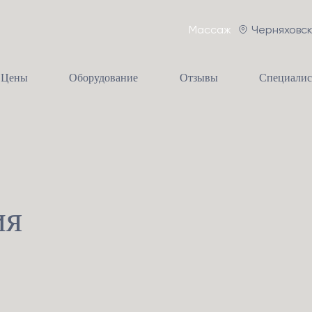
Массаж
Черняховс
Цены
Оборудование
Отзывы
Специали
ия