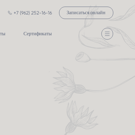
к
+7 (962) 252-16-16
Записаться онлайн
сты
Сертификаты