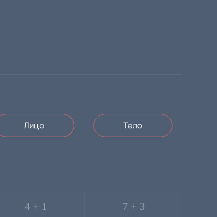
Лицо
Тело
4 + 1
7 + 3
сего, ₽
За 1 шт, ₽
Всего, ₽
За 1 шт, ₽