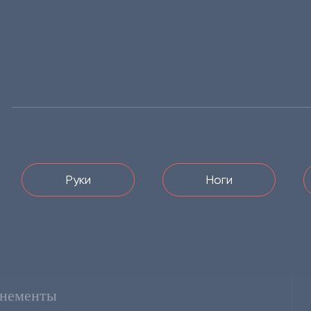
Руки
Ноги
нементы
По прайсу, ₽
В