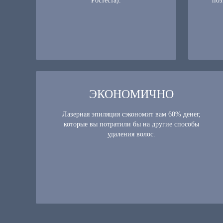
Ростеста).
поз
ЭКОНОМИЧНО
Лазерная эпиляция сэкономит вам 60% денег,
которые вы потратили бы на другие способы
удаления волос.