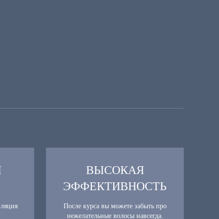
Я
ВЫСОКАЯ
ЭФФЕКТИВНОСТЬ
иляция
После курса вы можете забыть про
нежелательные волосы навсегда.