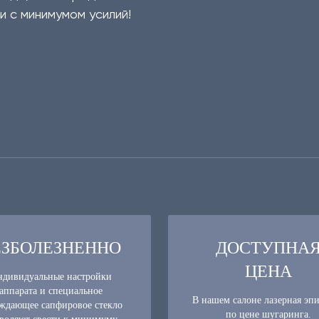
и с минимумом усилий!
ЕЗБОЛЕЗНЕННО
ДОСТУПНА
ЦЕНА
дивидуальные настройки
аппарата и специальное
В нашем салоне лазерная эп
ждающее сапфировое стекло
по цене шугаринга.